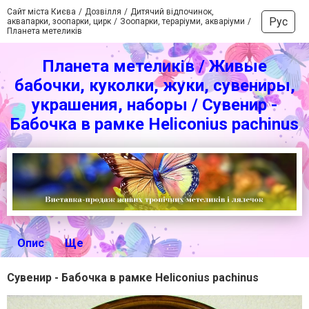
Сайт міста Києва
Дозвілля
Дитячий відпочинок,
Рус
аквапарки, зоопарки, цирк
Зоопарки, тераріуми, акваріуми
Планета метеликів
Планета метеликів / Живые
бабочки, куколки, жуки, сувениры,
украшения, наборы / Сувенир -
Бабочка в рамке Heliconius pachinus
Опис
Ще
Сувенир - Бабочка в рамке Heliconius pachinus