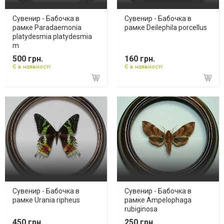
Сувенир - Бабочка в
Сувенир - Бабочка в
рамке Paradaemonia
рамке Deilephila porcellus
platydesmia platydesmia
m
500 грн.
160 грн.
Є в наявності
Є в наявності
Сувенир - Бабочка в
Сувенир - Бабочка в
рамке Urania ripheus
рамке Ampelophaga
rubiginosa
450 грн.
250 грн.