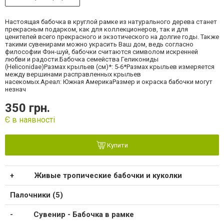
Настоящая бабочка в круглой рамке из натурального дерева станет
прекрасным подарком, как для коллекционеров, так и для
ценителей всего прекрасного и экзотического на долгие годы. Также
такими сувенирами можно украсить Ваш дом, ведь согласно
философии Фэн-шуй, бабочки считаются символом искренней
любви и радости.Бабочка семейства Геликониды
(Heliconidae)Размах крыльев (см)*: 5-6*Размах крыльев измеряется
между вершинами расправленных крыльев
насекомых.Ареал: Южная АмерикаРазмер и окраска бабочки могут
незнач
350 грн.
Є в наявності
Купити
Живые тропические бабочки и куколки
Палочники (5)
Сувенир - Бабочка в рамке