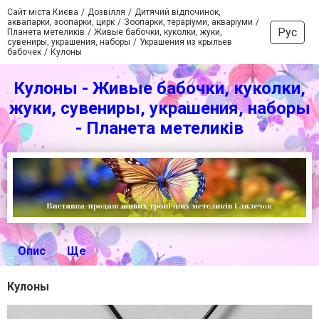
Сайт міста Києва
Дозвілля
Дитячий відпочинок,
аквапарки, зоопарки, цирк
Зоопарки, тераріуми, акваріуми
Рус
Планета метеликів
Живые бабочки, куколки, жуки,
сувениры, украшения, наборы
Украшения из крыльев
бабочек
Кулоны
Кулоны - Живые бабочки, куколки,
жуки, сувениры, украшения, наборы
- Планета метеликів
Опис
Ще
Кулоны