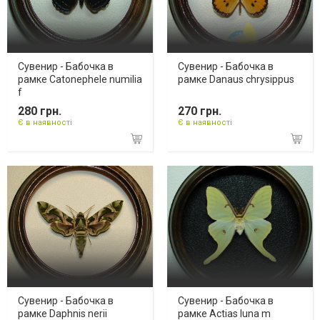
Сувенир - Бабочка в
Сувенир - Бабочка в
рамке Catonephele numilia
рамке Danaus chrysippus
f
280 грн.
270 грн.
Є в наявності
Є в наявності
Сувенир - Бабочка в
Сувенир - Бабочка в
рамке Daphnis nerii
рамке Actias luna m